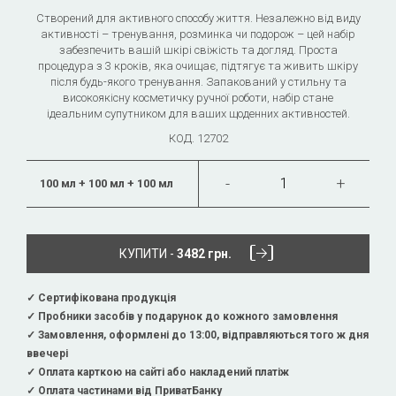
Створений для активного способу життя. Незалежно від виду
активності – тренування, розминка чи подорож – цей набір
забезпечить вашій шкірі свіжість та догляд. Проста
процедура з 3 кроків, яка очищає, підтягує та живить шкіру
після будь-якого тренування. Запакований у стильну та
високоякісну косметичку ручної роботи, набір стане
ідеальним супутником для ваших щоденних активностей.
КОД.
12702
100 мл + 100 мл + 100 мл
КУПИТИ -
3482 грн.
✓ Сертифікована продукція
✓ Пробники засобів у подарунок до кожного замовлення
✓ Замовлення, оформлені до 13:00, відправляються того ж дня
ввечері
✓ Оплата карткою на сайті або накладений платіж
✓ Оплата частинами від ПриватБанку