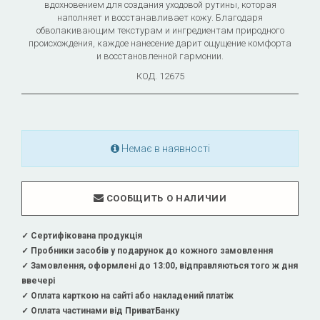
вдохновением для создания уходовой рутины, которая
наполняет и восстанавливает кожу. Благодаря
обволакивающим текстурам и ингредиентам природного
происхождения, каждое нанесение дарит ощущение комфорта
и восстановленной гармонии.
КОД.
12675
Немає в наявності
СООБЩИТЬ О НАЛИЧИИ
✓ Сертифікована продукція
✓ Пробники засобів у подарунок до кожного замовлення
✓ Замовлення, оформлені до 13:00, відправляються того ж дня
ввечері
✓ Оплата карткою на сайті або накладений платіж
✓ Оплата частинами від ПриватБанку