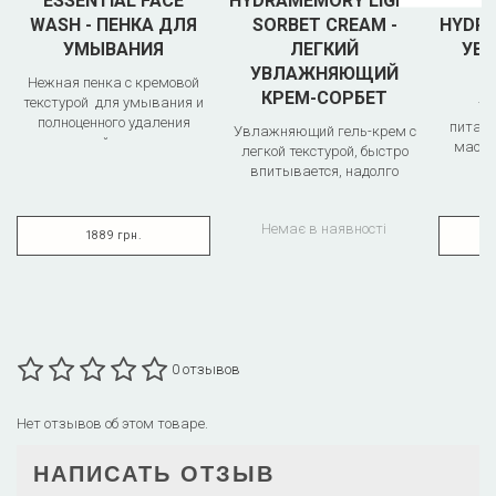
ESSENTIAL FACE
HYDRAMEMORY LIGHT
HY
WASH - ПЕНКА ДЛЯ
SORBET CREAM -
HYDRA
УМЫВАНИЯ
ЛЕГКИЙ
УВ
УВЛАЖНЯЮЩИЙ
Нежная пенка с кремовой
КРЕМ-СОРБЕТ
текстурой для умывания и
У
полноценного удаления
питат
Увлажняющий гель-крем с
загрязнений и макияжа о..
маска
легкой текстурой, быстро
восс
впитывается, надолго
баланс
оставляя сияющую,
шелковистую ..
Немає в наявності
1889 грн.
0 отзывов
Нет отзывов об этом товаре.
НАПИСАТЬ ОТЗЫВ