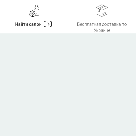
Найти салон
Бесплатная доставка по
Украине
Бесплатные пробники в
Доставка сервисом Новая
каждом заказе
Почта
и курьером по Киеву