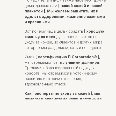
Но наши тела и души также населяют другие
дома, данные нам
[ нашей кожей и нашей
планетой ]. Мы желаем защитить их и
сделать здоровыми, жизненно важными
и красивыми.
Вот почему наша цель - создать
[ хорошую
жизнь для всех ]
: для специалистов по
уходу за кожей, их клиентов и других, мира
которых мы разделяем, хоть и ненадолго.
Имея
[ сертификацию B Corporation® ],
мы стремимся быть
лучшими
для
мира
.
Предвидя сбалансированный подход к
красоте, мы стремимся к устойчивому
развитию и строим отношения,
вдохновленные этикой.
Как [ эксперты по уходу за кожей ], мы
помогаем экосистеме кожи достичь ее
оптимального баланса
и жизненных сил в
постоянно меняющейся среде. Это то, что
мы называем
[ зона комфорта кожи ].