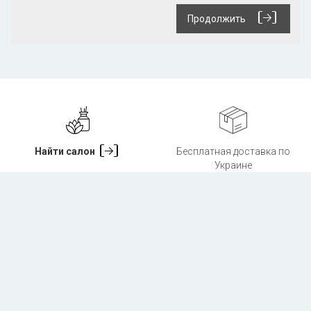
Продолжить
Найти салон
Бесплатная доставка по
Украине
Бесплатные пробники в
Доставка сервисом Новая
каждом заказе
Почта
и курьером по Киеву