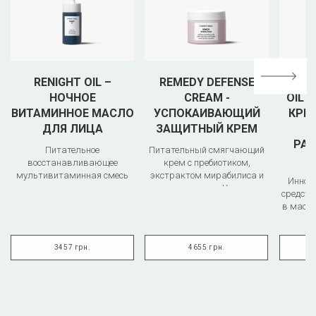
RENIGHT OIL –
REMEDY DEFENSE
REM
НОЧНОЕ
CREAM -
OIL 
ВИТАМИННОЕ МАСЛО
УСПОКАИВАЮЩИЙ
КРЕ
ДЛЯ ЛИЦА
ЗАЩИТНЫЙ КРЕМ
РА
Питательное
Питательный смягчающий
восстанавливающее
крем с пребиотиком,
мультивитаминная смесь
экстрактом мирабилиса и
Иннов
масел на основе масел
маслом марулы. Укрепляет
средст
семян годжи и макадамии
защитный..
в масло
п..
кожу от 
3457 грн.
4655 грн.